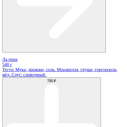
Ла пера
540 г
Тесто: Мука, дрожжи, соль. Моцарелла, груша, горгонзола,
мёд. Соус: сливочный.
790 ₽