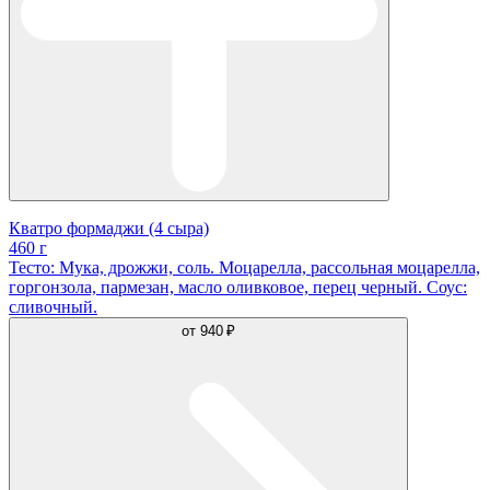
Кватро формаджи (4 сыра)
460 г
Тесто: Мука, дрожжи, соль. Моцарелла, рассольная моцарелла,
горгонзола, пармезан, масло оливковое, перец черный. Соус:
сливочный.
от
940 ₽