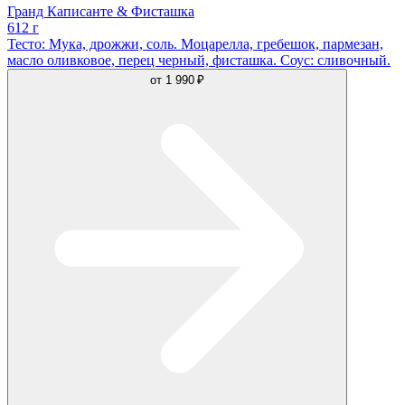
Гранд Каписанте & Фисташка
612 г
Тесто: Мука, дрожжи, соль. Моцарелла, гребешок, пармезан,
масло оливковое, перец черный, фисташка. Соус: сливочный.
от
1 990 ₽