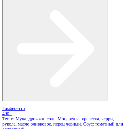
Гамберетти
490 г
Тесто: Мука, дрожжи, соль. Моцарелла, креветка, черри,
рукола, масло оливковое, перец черный. Соус: томатный или