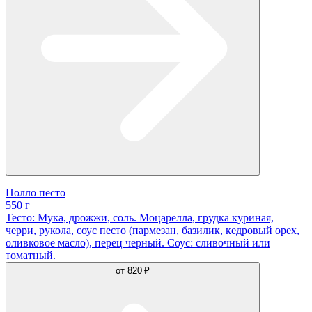
Полло песто
550 г
Тесто: Мука, дрожжи, соль. Моцарелла, грудка куриная,
черри, рукола, соус песто (пармезан, базилик, кедровый орех,
оливковое масло), перец черный. Соус: сливочный или
томатный.
от
820 ₽