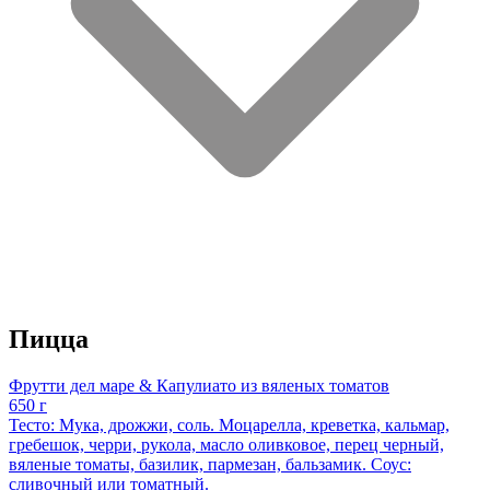
Пицца
Фрутти дел маре & Капулиато из вяленых томатов
650 г
Тесто: Мука, дрожжи, соль. Моцарелла, креветка, кальмар,
гребешок, черри, рукола, масло оливковое, перец черный,
вяленые томаты, базилик, пармезан, бальзамик. Соус:
сливочный или томатный.