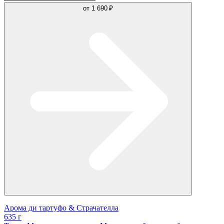
от
1 690 ₽
Арома ди тартуфо & Страчателла
635 г