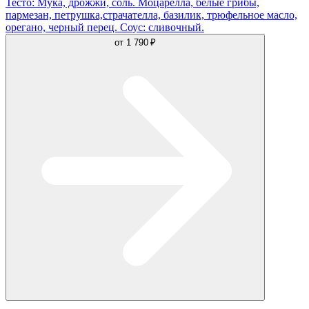
Тесто: Мука, дрожжи, соль. Моцарелла, белые грибы,
пармезан, петрушка,страчателла, базилик, трюфельное масло,
орегано, черный перец. Соус: сливочный.
от
1 790 ₽