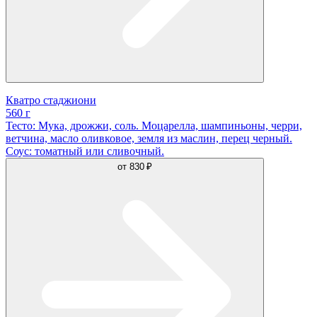
Кватро стаджиони
560 г
Тесто: Мука, дрожжи, соль. Моцарелла, шампиньоны, черри,
ветчина, масло оливковое, земля из маслин, перец черный.
Соус: томатный или сливочный.
от
830 ₽