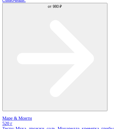
сливочный.
от
980 ₽
Маре & Монти
520 г
Тесто: Мука, дрожжи, соль. Моцарелла, креветка, грибы,