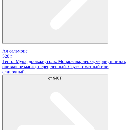
Ал сальмоне
520 г
Тесто: Мука, дрожжи, соль. Моцарелла, нерка, черри, шпинат,
оливковое масло, перец черный. Соус: томатный или
сливочный.
от
940 ₽