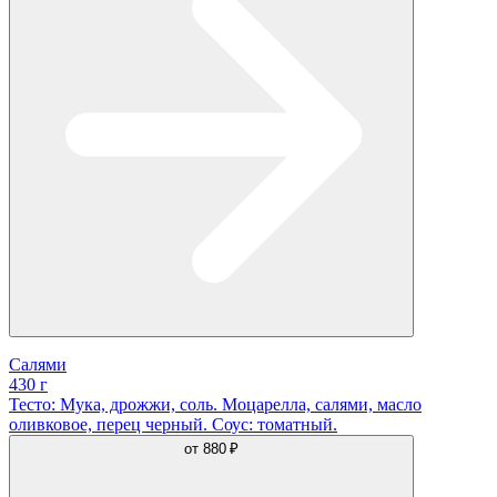
Салями
430 г
Тесто: Мука, дрожжи, соль. Моцарелла, салями, масло
оливковое, перец черный. Соус: томатный.
от
880 ₽