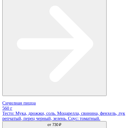
Сичилиан пицца
560 г
Тесто: Мука, дрожжи, соль. Моцарелла, свинина, фенхель, лук
репчатый, перец черный, зелень. Соус: томатный.
от
730 ₽