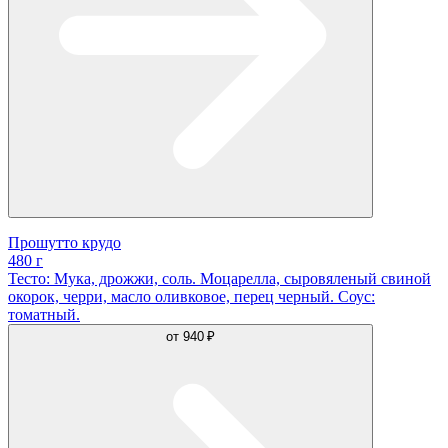
Прошутто крудо
480 г
Тесто: Мука, дрожжи, соль. Моцарелла, сыровяленый свиной
окорок, черри, масло оливковое, перец черный. Соус:
томатный.
от
940 ₽