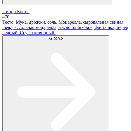
Пицца Коппа
470 г
Тесто: Мука, дрожжи, соль. Моцарелла, сыровяленая свиная
шея, рассольная моцарелла, масло оливковое, фисташка, перец
черный. Соус: сливочный.
от
920 ₽