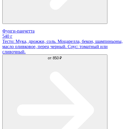
Фунги-панчетта
540 г
Тесто: Мука, дрожжи, соль. Моцарелла, бекон, шампиньоны,
масло оливковое, перец черный. Соус: томатный или
сливочный.
от
850 ₽