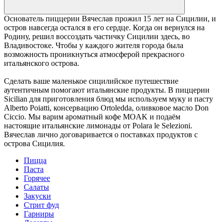
Основатель пиццерии Вячеслав прожил 15 лет на Сицилии, и
остров навсегда остался в его сердце. Когда он вернулся на
Родину, решил воссоздать частичку Сицилии здесь, во
Владивостоке. Чтобы у каждого жителя города была
возможность проникнуться атмосферой прекрасного
итальянского острова.
Сделать ваше маленькое сицилийское путешествие
аутентичным помогают итальянские продукты. В пиццерии
Sicilian для приготовления блюд мы используем муку и пасту
Alberto Poiatti, консервацию Ortoledda, оливковое масло Don
Ciccio. Мы варим ароматный кофе MOAK и подаём
настоящие итальянские лимонады от Polara le Selezioni.
Вячеслав лично договаривается о поставках продуктов с
острова Сицилия.
Пицца
Паста
Горячее
Салаты
Закуски
Стрит фуд
Гарниры