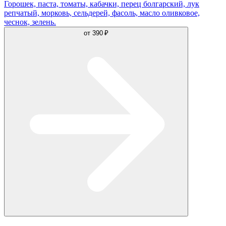
Горошек, паста, томаты, кабачки, перец болгарский, лук
репчатый, морковь, сельдерей, фасоль, масло оливковое,
чеснок, зелень.
от
390 ₽