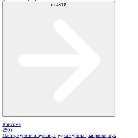
от
450 ₽
Консоме
250 г
Паста, куриный бульон, грудка куриная, морковь, лук