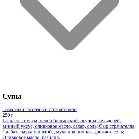
Супы
Томатный гаспачо со страчателлой
250 г
Гаспачо: томаты, перец болгарский, огурцы, сельдерей,
винный уксус, оливковое масло, сахар, соль; Сыр страчателла;
Чиабата: мука манитоба, мука пшеничная, дрожжи, соль;
Оливковое масло, базилик.