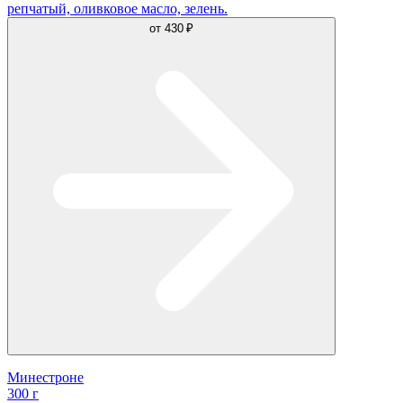
репчатый, оливковое масло, зелень.
от
430 ₽
Минестроне
300 г