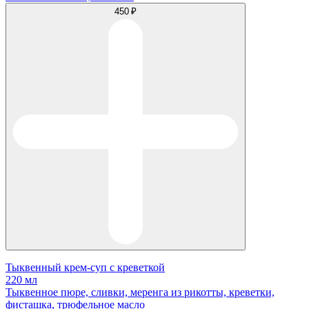
450 ₽
Тыквенный крем-суп с креветкой
220 мл
Тыквенное пюре, сливки, меренга из рикотты, креветки,
фисташка, трюфельное масло