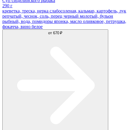
Суп сицилийского рыбака
290 г
креветка, треска, нерка слабосоленая, кальмар, картофель, лук
репчатый, чеснок, соль, перец черный молотый, бульон
рыбный, вода, помидоры японка, масло оливковое, петрушка,
фокачча, вино белое
от
670 ₽