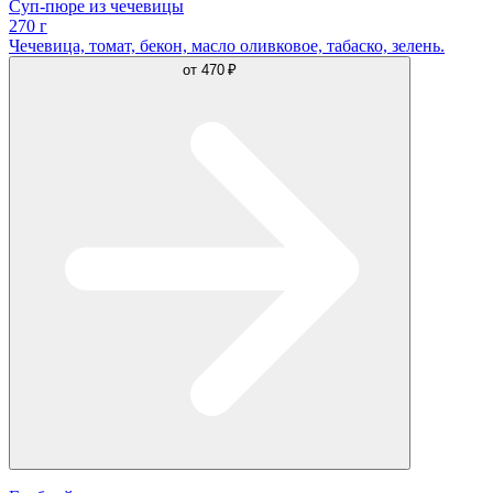
Суп-пюре из чечевицы
270 г
Чечевица, томат, бекон, масло оливковое, табаско, зелень.
от
470 ₽