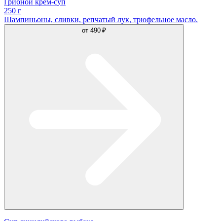
Грибной крем-суп
250 г
Шампиньоны, сливки, репчатый лук, трюфельное масло.
от
490 ₽